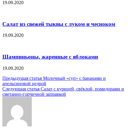
19.09.2020
Салат из свежей тыквы с луком и чесноком
19.09.2020
Шампиньоны, жаренные с яблоками
19.09.2020
Навигация
Предыдущая статья
Молочный «суп» с бананами и
апельсиновой цедрой
по
Следующая статья
Салат с курицей, свёклой, помидорами и
записям
сметанно-горчичной заправкой